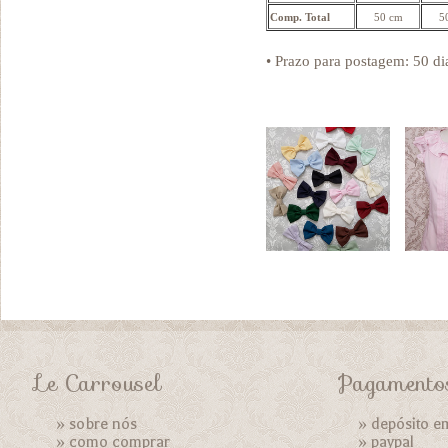
Comp. Total
50 cm
5
• Prazo para postagem:
50 di
Le Carrousel
Pagamento
»
sobre nós
» depósito e
»
como comprar
»
paypal