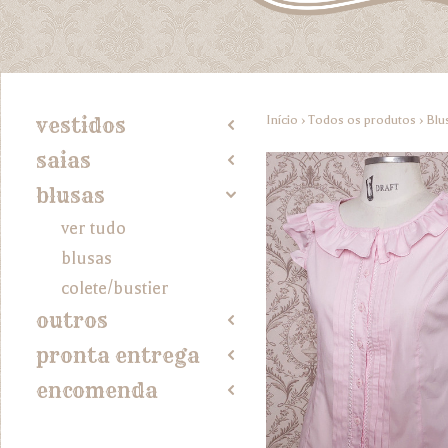
Início
›
Todos os produtos
›
Blu
vestidos
2
saias
2
blusas
4
ver tudo
blusas
colete/bustier
outros
2
pronta entrega
2
encomenda
2