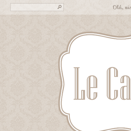
Olá, vis
s