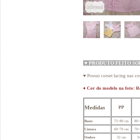
♥
PRODUTO FEITO S
♥ Possui corset lacing nas co
♦
Cor do modelo na foto: R
Medidas
PP
Busto
75~80 cm
80~
Cintura
60~70 cm
70~
Ombro
32 cm
3