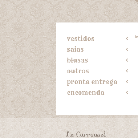
In
vestidos
2
saias
2
blusas
2
outros
2
pronta entrega
2
encomenda
2
Le Carrousel