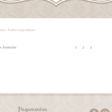
ício
›
Todos os produtos
« Anterior
1
2
3
Pagamentos