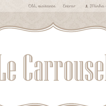
Olá, visitante.
Entrar
Minha 
f