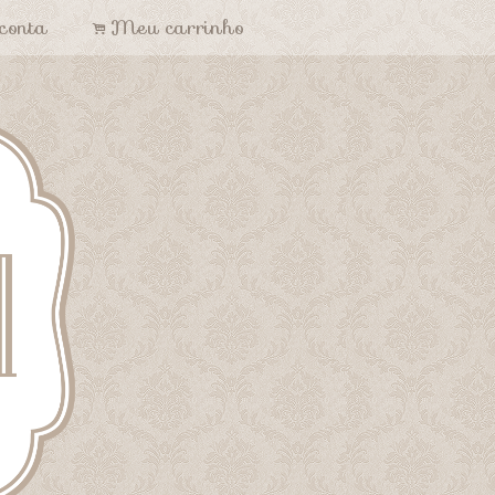
conta
Meu carrinho
.