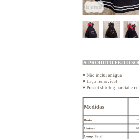
♥
PRODUTO FEITO S
♥ Não inclui anágua
♥ Laço removível
♥ Possui shirring parcial e co
Medidas
Busto
7
Cintura
6
Comp. Total