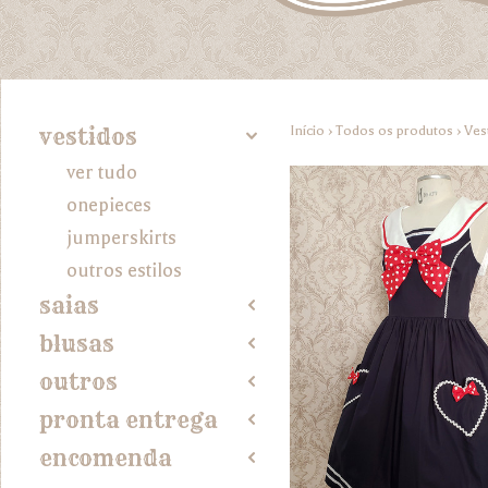
Início
›
Todos os produtos
›
Ves
vestidos
4
ver tudo
onepieces
jumperskirts
outros estilos
saias
2
blusas
2
outros
2
pronta entrega
2
encomenda
2