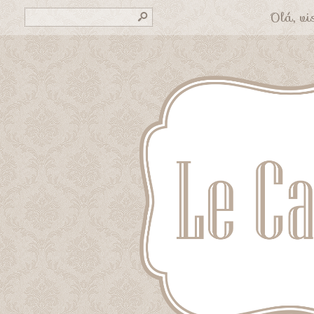
Olá, vis
s