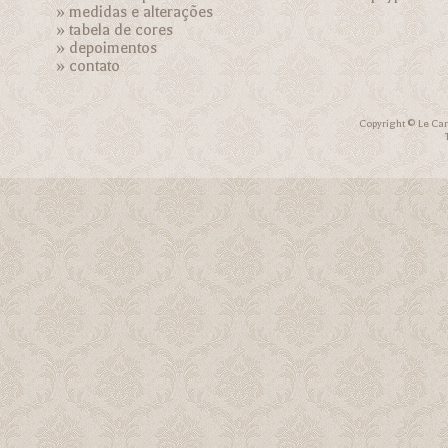
»
medidas e alterações
»
tabela de cores
»
depoimentos
»
contato
Copyright © Le Car